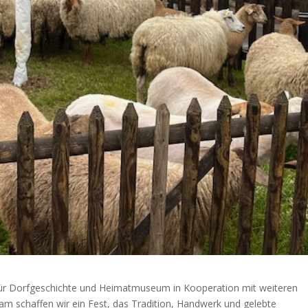
ür Dorfgeschichte und Heimatmuseum in Kooperation mit weiteren
m schaffen wir ein Fest, das Tradition, Handwerk und gelebte