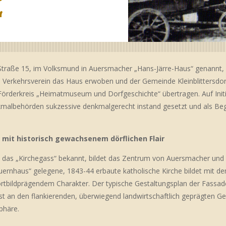
“
-Straße 15, im Volksmund in Auersmacher „Hans-Järre-Haus“ genannt, 
 Verkehrsverein das Haus erwoben und der Gemeinde Kleinblittersdorf
Förderkreis „Heimatmuseum und Dorfgeschichte“ übertragen. Auf Initi
albehörden sukzessive denkmalgerecht instand gesetzt und als Beg
 mit historisch gewachsenem dörflichen Flair
h das „Kirchegass“ bekannt, bildet das Zentrum von Auersmacher und 
ernhaus“ gelegene, 1843-44 erbaute katholische Kirche bildet mit 
rtbildprägendem Charakter. Der typische Gestaltungsplan der Fassad
t an den flankierenden, überwiegend landwirtschaftlich geprägten 
phäre.