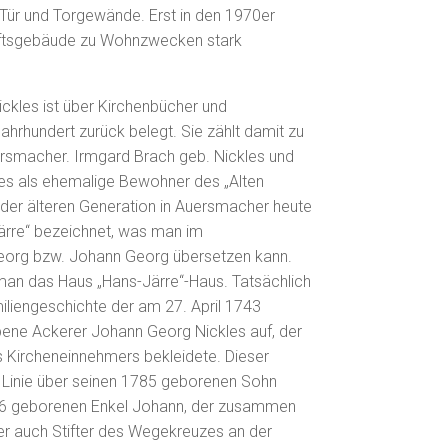
 Tür und Torgewände. Erst in den 1970er
aftsgebäude zu Wohnzwecken stark
ckles ist über Kirchenbücher und
Jahrhundert zurück belegt. Sie zählt damit zu
ersmacher. Irmgard Brach geb. Nickles und
es als ehemalige Bewohner des „Alten
er älteren Generation in Auersmacher heute
ärre“ bezeichnet, was man im
org bzw. Johann Georg übersetzen kann.
 man das Haus „Hans-Järre“-Haus. Tatsächlich
iliengeschichte der am 27. April 1743
ene Ackerer Johann Georg Nickles auf, der
 Kircheneinnehmers bekleidete. Dieser
r Linie über seinen 1785 geborenen Sohn
16 geborenen Enkel Johann, der zusammen
er auch Stifter des Wegekreuzes an der