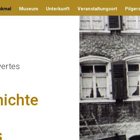
nkmal
Museum
Unterkunft
Veranstaltungsort
Pilgers
wertes
hichte
s