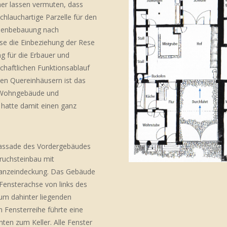
er lassen vermuten, dass
hlauchartige Parzelle für den
ilenbebauung nach
ise die Einbeziehung der Rese
g für die Erbauer und
chaftlichen Funktionsablauf
hen Quereinhäusern ist das
– Wohngebäude und
d hatte damit einen ganz
tfassade des Vordergebäudes
Bruchsteinbau mit
hwanzeindeckung. Das Gebäude
n Fensterachse von links des
zum dahinter liegenden
 Fensterreihe führte eine
ten zum Keller. Alle Fenster