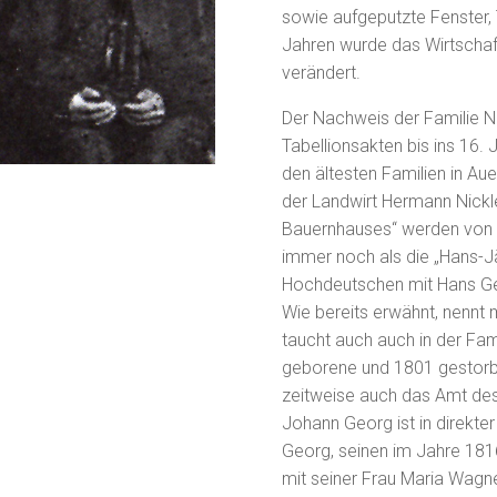
sowie aufgeputzte Fenster,
Jahren wurde das Wirtsch
verändert.
Der Nachweis der Familie Ni
Tabellionsakten bis ins 16. 
den ältesten Familien in Au
der Landwirt Hermann Nickl
Bauernhauses“ werden von d
immer noch als die „Hans-J
Hochdeutschen mit Hans Ge
Wie bereits erwähnt, nennt
taucht auch auch in der Fam
geborene und 1801 gestorb
zeitweise auch das Amt des
Johann Georg ist in direkte
Georg, seinen im Jahre 18
mit seiner Frau Maria Wagn