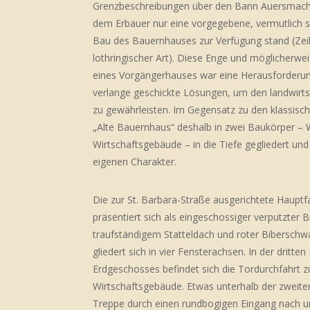
Grenzbeschreibungen über den Bann Auersmach
dem Erbauer nur eine vorgegebene, vermutlich sc
Bau des Bauernhauses zur Verfügung stand (Ze
lothringischer Art). Diese Enge und möglicherwe
eines Vorgängerhauses war eine Herausforderun
verlange geschickte Lösungen, um den landwirts
zu gewährleisten. Im Gegensatz zu den klassisc
„Alte Bauernhaus“ deshalb in zwei Baukörper 
Wirtschaftsgebäude – in die Tiefe gegliedert un
eigenen Charakter.
Die zur St. Barbara-Straße ausgerichtete Haup
präsentiert sich als eingeschossiger verputzter 
traufständigem Statteldach und roter Bibersc
gliedert sich in vier Fensterachsen. In der dritte
Erdgeschosses befindet sich die Tordurchfahrt 
Wirtschaftsgebäude. Etwas unterhalb der zweiten
Treppe durch einen rundbogigen Eingang nach un