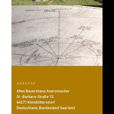
ADRESSE
Altes Bauernhaus Auersmacher
St.-Barbara-Straße 15
66271 Kleinblittersdorf
Deutschland, Bundesland Saarland